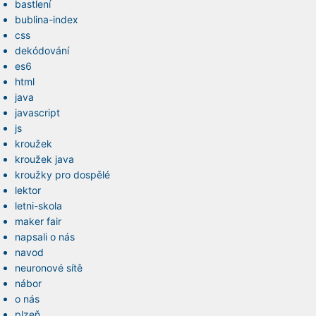
bastlení
bublina-index
css
dekódování
es6
html
java
javascript
js
kroužek
kroužek java
kroužky pro dospělé
lektor
letni-skola
maker fair
napsali o nás
navod
neuronové sítě
nábor
o nás
plzeň