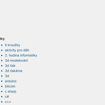
ítky
it kroužky
aktivity pro děti
2. hodina informatiky
3d modelování
3d tisk
3d tiskárna
3d
arduino
bitcoin
c sharp
c#
c++