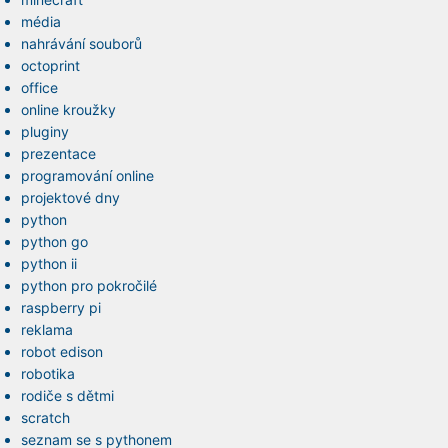
média
nahrávání souborů
octoprint
office
online kroužky
pluginy
prezentace
programování online
projektové dny
python
python go
python ii
python pro pokročilé
raspberry pi
reklama
robot edison
robotika
rodiče s dětmi
scratch
seznam se s pythonem