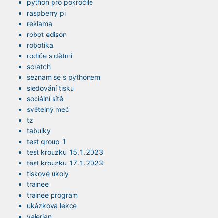
python pro pokročilé
raspberry pi
reklama
robot edison
robotika
rodiče s dětmi
scratch
seznam se s pythonem
sledování tisku
sociální sítě
světelný meč
tz
tabulky
test group 1
test krouzku 15.1.2023
test krouzku 17.1.2023
tiskové úkoly
trainee
trainee program
ukázková lekce
valerian