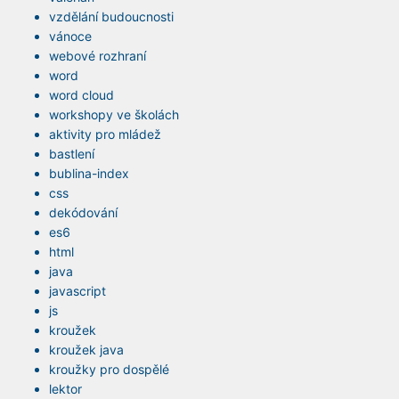
vzdělání budoucnosti
vánoce
webové rozhraní
word
word cloud
workshopy ve školách
aktivity pro mládež
bastlení
bublina-index
css
dekódování
es6
html
java
javascript
js
kroužek
kroužek java
kroužky pro dospělé
lektor