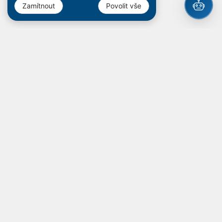
Zamítnout
Povolit vše