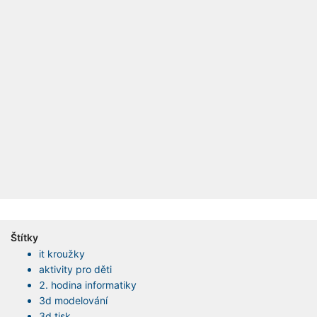
Štítky
it kroužky
aktivity pro děti
2. hodina informatiky
3d modelování
3d tisk