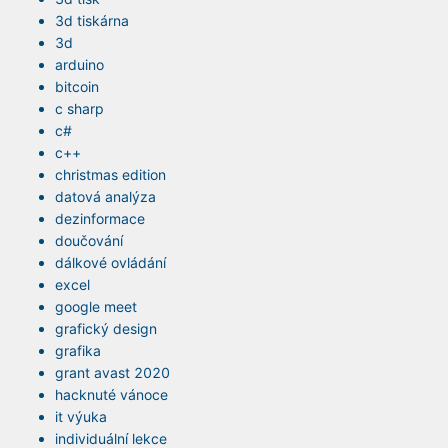
3d tiskárna
3d
arduino
bitcoin
c sharp
c#
c++
christmas edition
datová analýza
dezinformace
doučování
dálkové ovládání
excel
google meet
grafický design
grafika
grant avast 2020
hacknuté vánoce
it výuka
individuální lekce