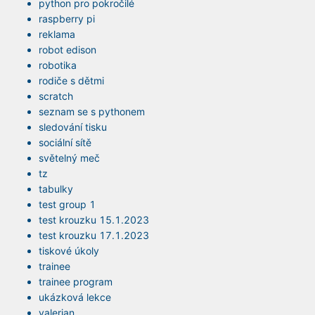
python pro pokročilé
raspberry pi
reklama
robot edison
robotika
rodiče s dětmi
scratch
seznam se s pythonem
sledování tisku
sociální sítě
světelný meč
tz
tabulky
test group 1
test krouzku 15.1.2023
test krouzku 17.1.2023
tiskové úkoly
trainee
trainee program
ukázková lekce
valerian