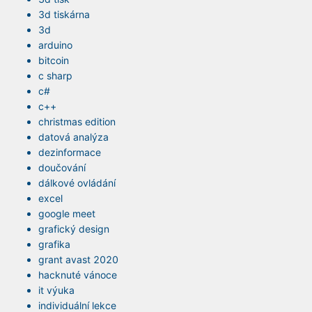
3d tiskárna
3d
arduino
bitcoin
c sharp
c#
c++
christmas edition
datová analýza
dezinformace
doučování
dálkové ovládání
excel
google meet
grafický design
grafika
grant avast 2020
hacknuté vánoce
it výuka
individuální lekce