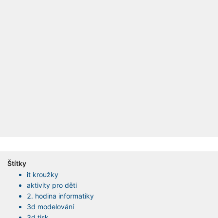
Štítky
it kroužky
aktivity pro děti
2. hodina informatiky
3d modelování
3d tisk