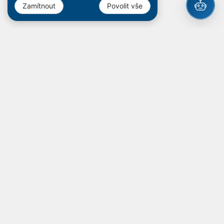
Zamítnout
Povolit vše