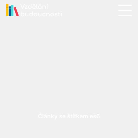
Články se štítkem es6