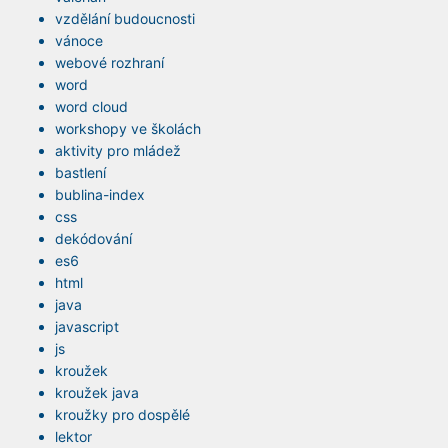
vzdělání budoucnosti
vánoce
webové rozhraní
word
word cloud
workshopy ve školách
aktivity pro mládež
bastlení
bublina-index
css
dekódování
es6
html
java
javascript
js
kroužek
kroužek java
kroužky pro dospělé
lektor