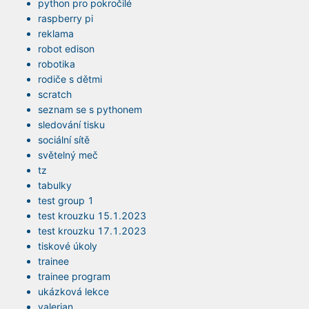
python pro pokročilé
raspberry pi
reklama
robot edison
robotika
rodiče s dětmi
scratch
seznam se s pythonem
sledování tisku
sociální sítě
světelný meč
tz
tabulky
test group 1
test krouzku 15.1.2023
test krouzku 17.1.2023
tiskové úkoly
trainee
trainee program
ukázková lekce
valerian