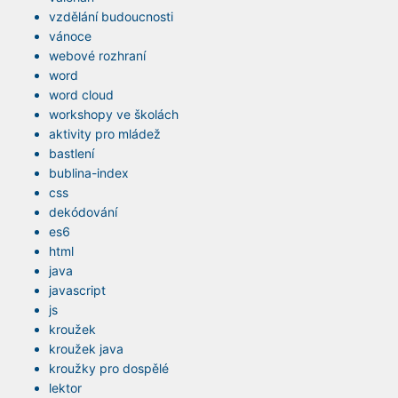
vzdělání budoucnosti
vánoce
webové rozhraní
word
word cloud
workshopy ve školách
aktivity pro mládež
bastlení
bublina-index
css
dekódování
es6
html
java
javascript
js
kroužek
kroužek java
kroužky pro dospělé
lektor