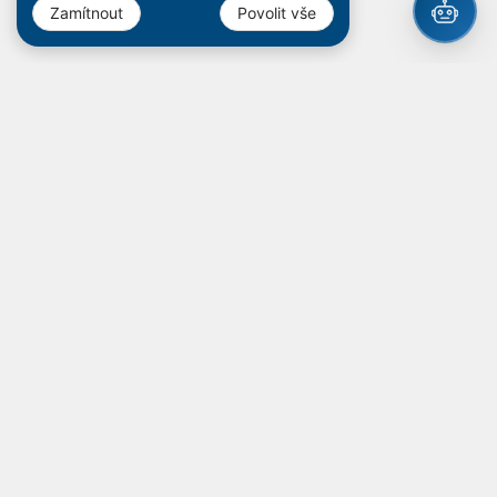
Zamítnout
Povolit vše