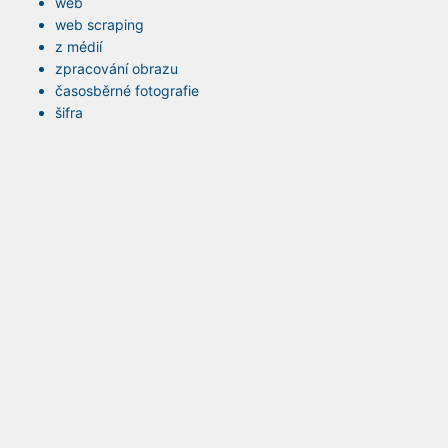
web
web scraping
z médií
zpracování obrazu
časosběrné fotografie
šifra