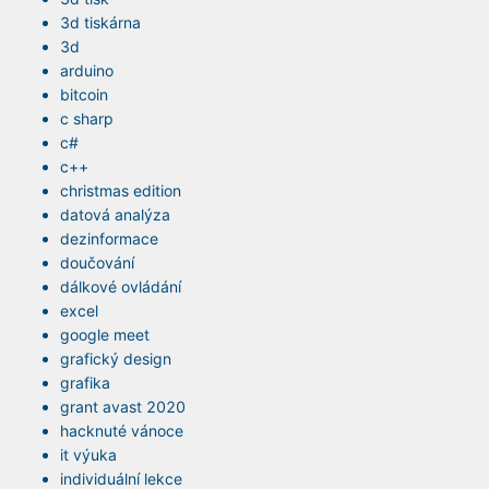
3d tiskárna
3d
arduino
bitcoin
c sharp
c#
c++
christmas edition
datová analýza
dezinformace
doučování
dálkové ovládání
excel
google meet
grafický design
grafika
grant avast 2020
hacknuté vánoce
it výuka
individuální lekce