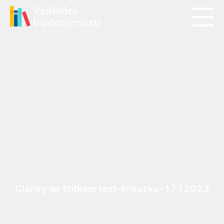
Články se štítkem test-krouzku-1712023