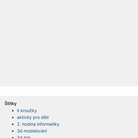
Štítky
it kroužky
aktivity pro děti
2. hodina informatiky
3d modelování
3d tisk