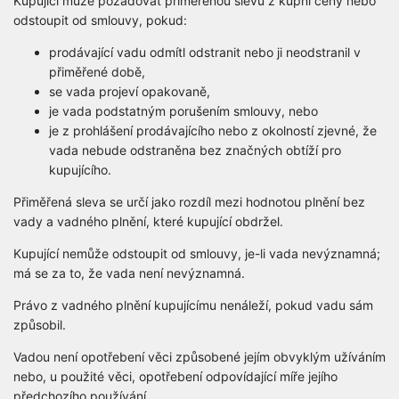
Kupující může požadovat přiměřenou slevu z kupní ceny nebo
odstoupit od smlouvy, pokud:
prodávající vadu odmítl odstranit nebo ji neodstranil v
přiměřené době,
se vada projeví opakovaně,
je vada podstatným porušením smlouvy, nebo
je z prohlášení prodávajícího nebo z okolností zjevné, že
vada nebude odstraněna bez značných obtíží pro
kupujícího.
Přiměřená sleva se určí jako rozdíl mezi hodnotou plnění bez
vady a vadného plnění, které kupující obdržel.
Kupující nemůže odstoupit od smlouvy, je-li vada nevýznamná;
má se za to, že vada není nevýznamná.
Právo z vadného plnění kupujícímu nenáleží, pokud vadu sám
způsobil.
Vadou není opotřebení věci způsobené jejím obvyklým užíváním
nebo, u použité věci, opotřebení odpovídající míře jejího
předchozího používání.