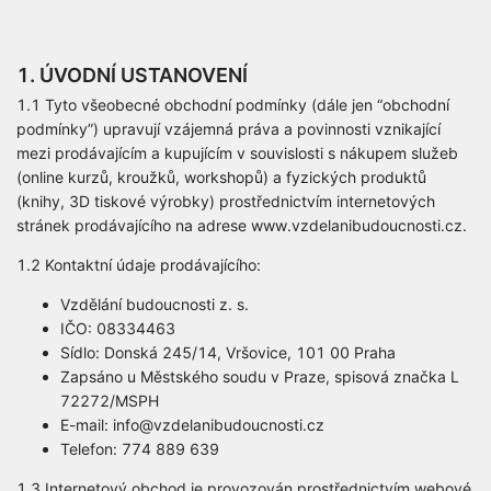
1. ÚVODNÍ USTANOVENÍ
1.1 Tyto všeobecné obchodní podmínky (dále jen “obchodní
podmínky”) upravují vzájemná práva a povinnosti vznikající
mezi prodávajícím a kupujícím v souvislosti s nákupem služeb
(online kurzů, kroužků, workshopů) a fyzických produktů
(knihy, 3D tiskové výrobky) prostřednictvím internetových
stránek prodávajícího na adrese www.vzdelanibudoucnosti.cz.
1.2 Kontaktní údaje prodávajícího:
Vzdělání budoucnosti z. s.
IČO: 08334463
Sídlo: Donská 245/14, Vršovice, 101 00 Praha
Zapsáno u Městského soudu v Praze, spisová značka L
72272/MSPH
E-mail: info@vzdelanibudoucnosti.cz
Telefon: 774 889 639
1.3 Internetový obchod je provozován prostřednictvím webové