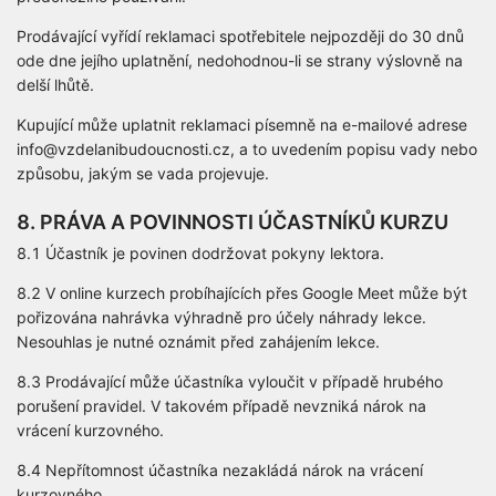
Prodávající vyřídí reklamaci spotřebitele nejpozději do 30 dnů
ode dne jejího uplatnění, nedohodnou-li se strany výslovně na
delší lhůtě.
Kupující může uplatnit reklamaci písemně na e-mailové adrese
info@vzdelanibudoucnosti.cz, a to uvedením popisu vady nebo
způsobu, jakým se vada projevuje.
8. PRÁVA A POVINNOSTI ÚČASTNÍKŮ KURZU
8.1 Účastník je povinen dodržovat pokyny lektora.
8.2 V online kurzech probíhajících přes Google Meet může být
pořizována nahrávka výhradně pro účely náhrady lekce.
Nesouhlas je nutné oznámit před zahájením lekce.
8.3 Prodávající může účastníka vyloučit v případě hrubého
porušení pravidel. V takovém případě nevzniká nárok na
vrácení kurzovného.
8.4 Nepřítomnost účastníka nezakládá nárok na vrácení
kurzovného.