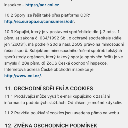
inspekce –
https://adr.coi.cz
.
10.2 Spory lze řešit také přes platformu ODR:
http://ec.europa.eu/consumers/odr
.
10.3 Kupující, který je v postavení spotřebitele dle § 2 odst. 1
písm. a) zákona č. 634/1992 Sb., o ochraně spotřebitele (dále
jen “ZoOS”), má podle § 20d a násl. ZoOS právo na mimosoudní
řešení sporů. Subjektem mimosoudního řešení spotřebitelských
sporů (tedy orgánem, který takový spor je oprávněn řešit) je ve
smyslu § 20e písm. d) ZoOS Česká obchodní inspekce.
Internetová adresa České obchodní inspekce je
http://www.coi.cz/
.
11. OBCHODNÍ SDĚLENÍ A COOKIES
11.1 Prodávající může využít e-mail kupujícího k zasílání
informací o podobných službách. Odhlášení je možné kdykoliv.
11.2 Pravidla používání cookies jsou uvedena přímo na webu.
12. ZMĚNA OBCHODNÍCH PODMÍNEK