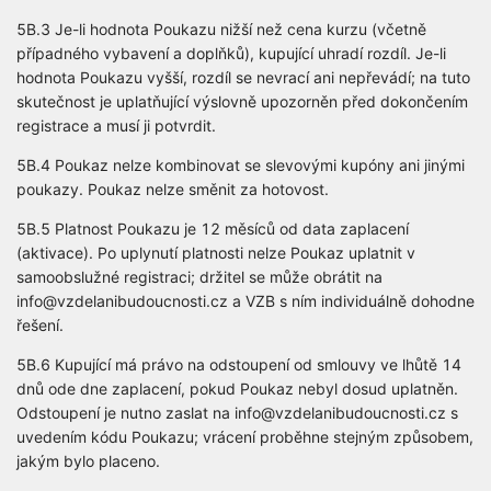
5B.3 Je-li hodnota Poukazu nižší než cena kurzu (včetně
případného vybavení a doplňků), kupující uhradí rozdíl. Je-li
hodnota Poukazu vyšší, rozdíl se nevrací ani nepřevádí; na tuto
skutečnost je uplatňující výslovně upozorněn před dokončením
registrace a musí ji potvrdit.
5B.4 Poukaz nelze kombinovat se slevovými kupóny ani jinými
poukazy. Poukaz nelze směnit za hotovost.
5B.5 Platnost Poukazu je 12 měsíců od data zaplacení
(aktivace). Po uplynutí platnosti nelze Poukaz uplatnit v
samoobslužné registraci; držitel se může obrátit na
info@vzdelanibudoucnosti.cz a VZB s ním individuálně dohodne
řešení.
5B.6 Kupující má právo na odstoupení od smlouvy ve lhůtě 14
dnů ode dne zaplacení, pokud Poukaz nebyl dosud uplatněn.
Odstoupení je nutno zaslat na info@vzdelanibudoucnosti.cz s
uvedením kódu Poukazu; vrácení proběhne stejným způsobem,
jakým bylo placeno.