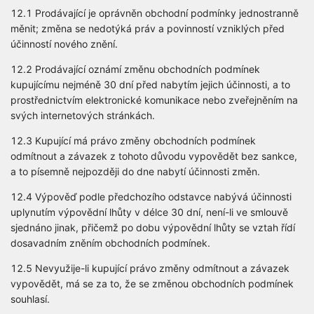
12.1 Prodávající je oprávněn obchodní podmínky jednostranně
měnit; změna se nedotýká práv a povinností vzniklých před
účinností nového znění.
12.2 Prodávající oznámí změnu obchodních podmínek
kupujícímu nejméně 30 dní před nabytím jejich účinnosti, a to
prostřednictvím elektronické komunikace nebo zveřejněním na
svých internetových stránkách.
12.3 Kupující má právo změny obchodních podmínek
odmítnout a závazek z tohoto důvodu vypovědět bez sankce,
a to písemně nejpozději do dne nabytí účinnosti změn.
12.4 Výpověď podle předchozího odstavce nabývá účinnosti
uplynutím výpovědní lhůty v délce 30 dní, není-li ve smlouvě
sjednáno jinak, přičemž po dobu výpovědní lhůty se vztah řídí
dosavadním zněním obchodních podmínek.
12.5 Nevyužije-li kupující právo změny odmítnout a závazek
vypovědět, má se za to, že se změnou obchodních podmínek
souhlasí.