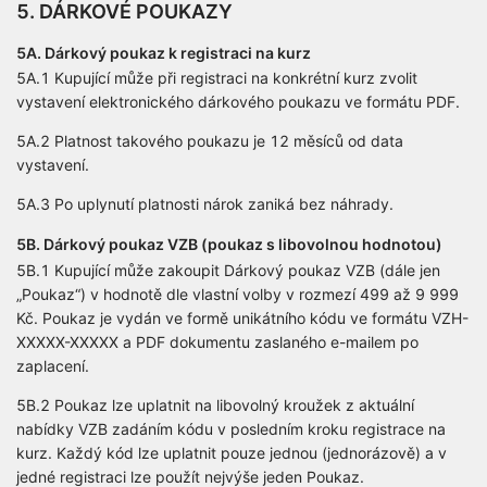
5. DÁRKOVÉ POUKAZY
5A. Dárkový poukaz k registraci na kurz
5A.1 Kupující může při registraci na konkrétní kurz zvolit
vystavení elektronického dárkového poukazu ve formátu PDF.
5A.2 Platnost takového poukazu je 12 měsíců od data
vystavení.
5A.3 Po uplynutí platnosti nárok zaniká bez náhrady.
5B. Dárkový poukaz VZB (poukaz s libovolnou hodnotou)
5B.1 Kupující může zakoupit Dárkový poukaz VZB (dále jen
„Poukaz“) v hodnotě dle vlastní volby v rozmezí 499 až 9 999
Kč. Poukaz je vydán ve formě unikátního kódu ve formátu VZH-
XXXXX-XXXXX a PDF dokumentu zaslaného e-mailem po
zaplacení.
5B.2 Poukaz lze uplatnit na libovolný kroužek z aktuální
nabídky VZB zadáním kódu v posledním kroku registrace na
kurz. Každý kód lze uplatnit pouze jednou (jednorázově) a v
jedné registraci lze použít nejvýše jeden Poukaz.