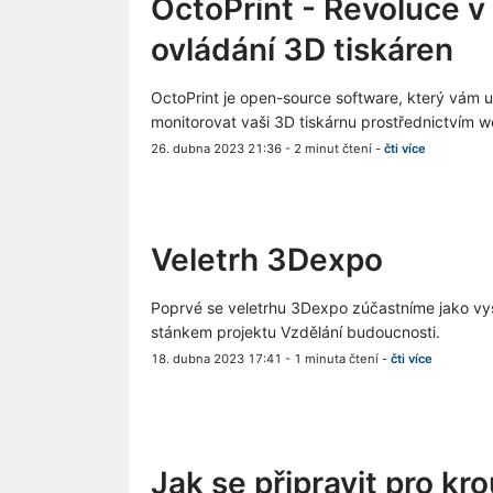
OctoPrint - Revoluce 
ovládání 3D tiskáren
OctoPrint je open-source software, který vám 
monitorovat vaši 3D tiskárnu prostřednictvím 
26. dubna 2023 21:36
-
2 minut čtení
-
čti více
Veletrh 3Dexpo
Poprvé se veletrhu 3Dexpo zúčastníme jako vys
stánkem projektu Vzdělání budoucnosti.
18. dubna 2023 17:41
-
1 minuta čtení
-
čti více
Jak se připravit pro k