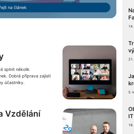
řejít na článek
Na
Fa
14.
Tr
vý
y
21.
é splnit několik
Ja
k. Dobrá příprava zajistí
ny účastníky.
k
5. 
Ob
a Vzdělání
I
18.