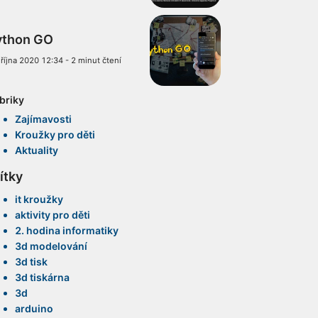
ython GO
 října 2020 12:34
-
2 minut čtení
briky
Zajímavosti
Kroužky pro děti
Aktuality
ítky
it kroužky
aktivity pro děti
2. hodina informatiky
3d modelování
3d tisk
3d tiskárna
3d
arduino