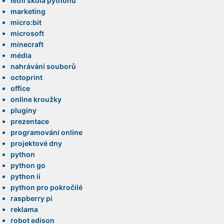
letní škola pythonu
marketing
micro:bit
microsoft
minecraft
média
nahrávání souborů
octoprint
office
online kroužky
pluginy
prezentace
programování online
projektové dny
python
python go
python ii
python pro pokročilé
raspberry pi
reklama
robot edison