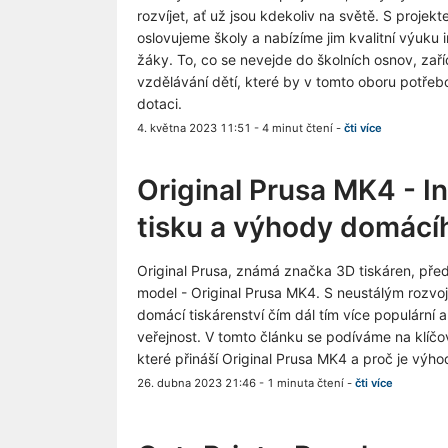
rozvíjet, ať už jsou kdekoliv na světě. S projek
oslovujeme školy a nabízíme jim kvalitní výuku i
žáky. To, co se nevejde do školních osnov, za
vzdělávání dětí, které by v tomto oboru potřeb
dotaci.
4. května 2023 11:51
-
4 minut čtení
-
čti více
Original Prusa MK4 - I
tisku a výhody domácíh
Original Prusa, známá značka 3D tiskáren, před
model - Original Prusa MK4. S neustálým rozvo
domácí tiskárenství čím dál tím více populární a
veřejnost. V tomto článku se podíváme na klíčov
které přináší Original Prusa MK4 a proč je výh
26. dubna 2023 21:46
-
1 minuta čtení
-
čti více