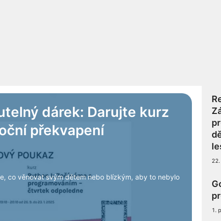
Re
elný dárek: Darujte kurz
Zá
p
oční překvapení
dě
le
22.
te, co věnovat svým dětem nebo blízkým, aby to nebylo
G
pr
1. 