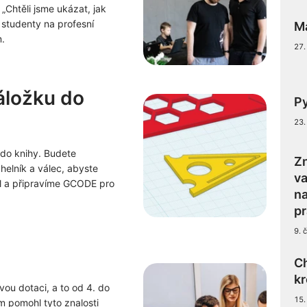
„Chtěli jsme ukázat, jak
é studenty na profesní
Ma
m.
27.
záložku do
P
23.
 do knihy. Budete
Zn
úhelník a válec, abyste
va
el a připravíme GCODE pro
n
pr
9. 
C
kr
ou dotaci, a to od 4. do
15.
m pomohl tyto znalosti