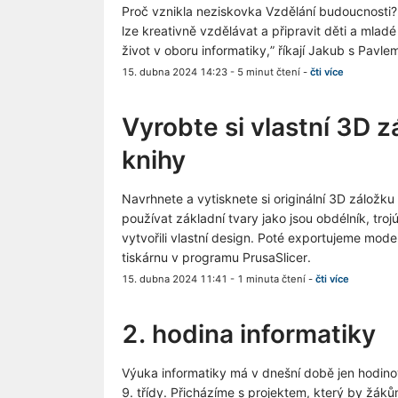
Proč vznikla neziskovka Vzdělání budoucnosti? 
lze kreativně vzdělávat a připravit děti a mlad
život v oboru informatiky,” říkají Jakub s Pavle
15. dubna 2024 14:23
-
5 minut čtení
-
čti více
Vyrobte si vlastní 3D 
knihy
Navrhnete a vytisknete si originální 3D záložku
používat základní tvary jako jsou obdélník, troj
vytvořili vlastní design. Poté exportujeme mod
tiskárnu v programu PrusaSlicer.
15. dubna 2024 11:41
-
1 minuta čtení
-
čti více
2. hodina informatiky
Výuka informatiky má v dnešní době jen hodinov
9. třídy. Přicházíme s projektem, který by žáků