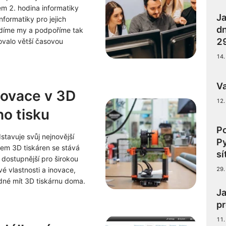
tem 2. hodina informatiky
Ja
nformatiky pro jejich
dn
řídíme my a podpoříme tak
29
ovalo větší časovou
14.
Va
novace v 3D
12.
o tisku
P
stavuje svůj nejnovější
P
jem 3D tiskáren se stává
sí
 dostupnější pro širokou
é vlastnosti a inovace,
29.
odné mít 3D tiskárnu doma.
Ja
pr
11.