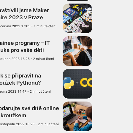
vštívili jsme Maker
ire 2023 v Praze
 června 2023 17:05
-
1 minuta čtení
ainee programy – IT
uka pro vaše děti
 dubna 2023 16:25
-
2 minut čtení
k se připravit na
roužek Pythonu?
ledna 2023 14:47
-
2 minut čtení
darujte své dítě online
T kroužkem
 listopadu 2022 18:28
-
2 minut čtení