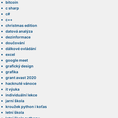
bitcoin
c sharp
c#
c++
christmas edition
datová analýza
dezinformace
doučování
dálkové ovládání
excel
google meet
grafický design
grafika
grant avast 2020
hacknuté vánoce
it výuka
individuální lekce
jarní škola
kroužek python i koťas
letní škola