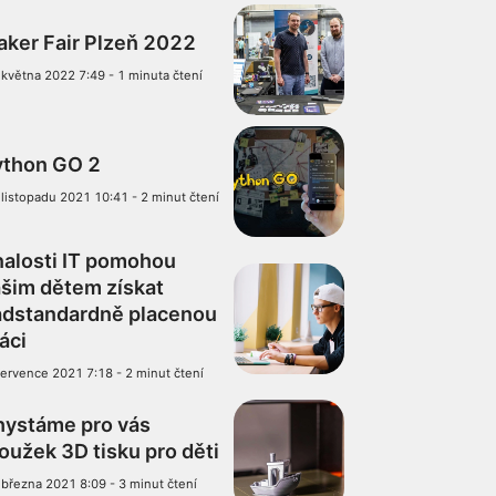
ker Fair Plzeň 2022
 května 2022 7:49
-
1 minuta čtení
ython GO 2
 listopadu 2021 10:41
-
2 minut čtení
alosti IT pomohou
šim dětem získat
adstandardně placenou
áci
července 2021 7:18
-
2 minut čtení
hystáme pro vás
oužek 3D tisku pro děti
 března 2021 8:09
-
3 minut čtení