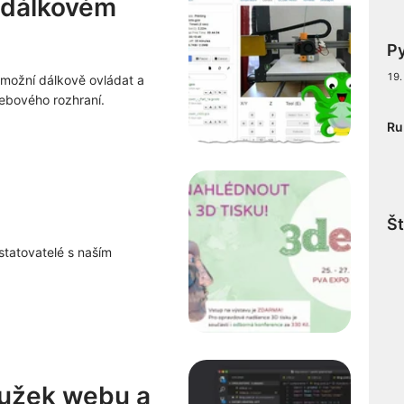
v dálkovém
P
19.
umožní dálkově ovládat a
webového rozhraní.
Ru
Št
tatovatelé s naším
roužek webu a