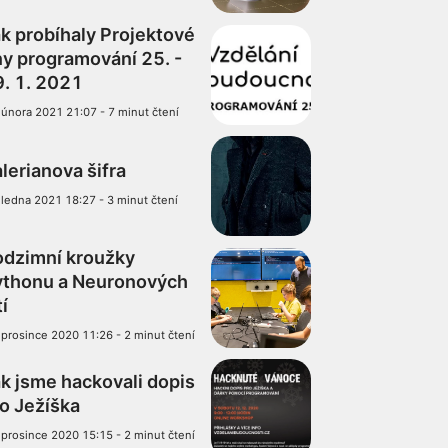
k probíhaly Projektové
y programování 25. -
. 1. 2021
 února 2021 21:07
-
7 minut čtení
lerianova šifra
 ledna 2021 18:27
-
3 minut čtení
odzimní kroužky
ythonu a Neuronových
tí
 prosince 2020 11:26
-
2 minut čtení
k jsme hackovali dopis
o Ježíška
 prosince 2020 15:15
-
2 minut čtení