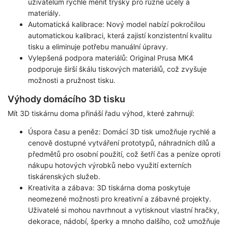
uživatelům rychle měnit trysky pro různé účely a
materiály.
Automatická kalibrace: Nový model nabízí pokročilou
automatickou kalibraci, která zajistí konzistentní kvalitu
tisku a eliminuje potřebu manuální úpravy.
Vylepšená podpora materiálů: Original Prusa MK4
podporuje širší škálu tiskových materiálů, což zvyšuje
možnosti a pružnost tisku.
Výhody domácího 3D tisku
Mít 3D tiskárnu doma přináší řadu výhod, které zahrnují:
Úspora času a peněz: Domácí 3D tisk umožňuje rychlé a
cenově dostupné vytváření prototypů, náhradních dílů a
předmětů pro osobní použití, což šetří čas a peníze oproti
nákupu hotových výrobků nebo využití externích
tiskárenských služeb.
Kreativita a zábava: 3D tiskárna doma poskytuje
neomezené možnosti pro kreativní a zábavné projekty.
Uživatelé si mohou navrhnout a vytisknout vlastní hračky,
dekorace, nádobí, šperky a mnoho dalšího, což umožňuje