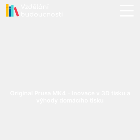
Original Prusa MK4 - Inovace v 3D tisku a
výhody domácího tisku