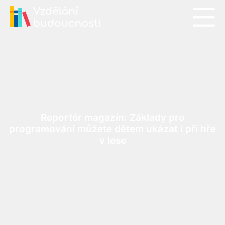
Reportér magazín: Základy pro
programování můžete dětem ukázat i při hře
v lese