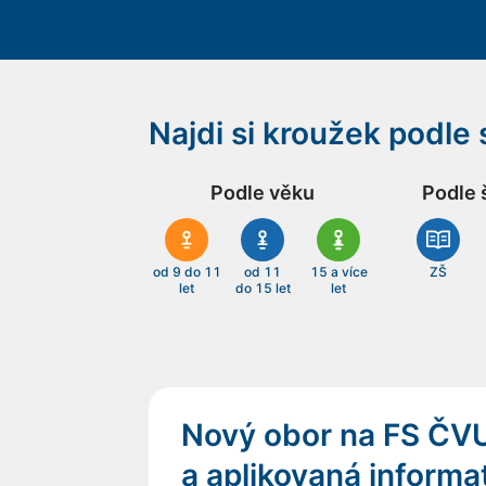
Najdi si kroužek podle
Podle věku
Podle 
od 9 do 11
od 11
15 a více
ZŠ
let
do 15 let
let
Nový obor na FS ČV
a aplikovaná informat