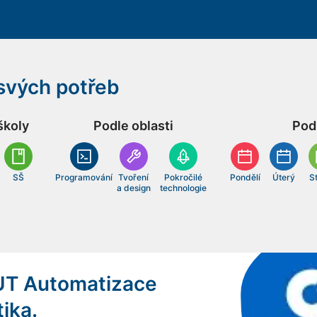
 svých potřeb
školy
Podle oblasti
Pod
SŠ
Programování
Tvoření
Pokročilé
Pondělí
Úterý
S
a design
technologie
UT Automatizace
ika.