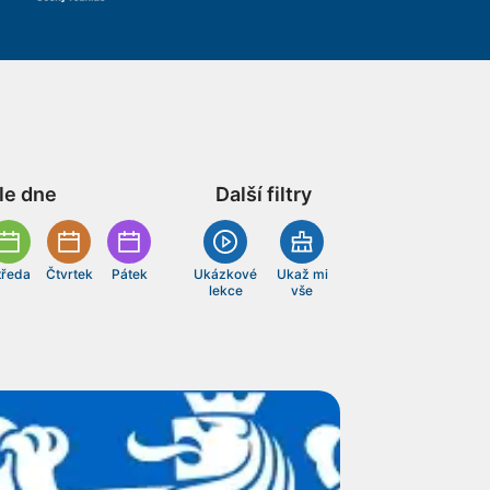
le dne
Další filtry
tředa
Čtvrtek
Pátek
Ukázkové
Ukaž mi
lekce
vše