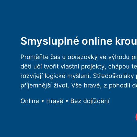
Smysluplné online krou
Proměňte čas u obrazovky ve výhodu pr
děti učí tvořit vlastní projekty, chápou 
rozvíjejí logické myšlení. Středoškoláky
příjemnější život. Vše hravě, z pohodlí
Online • Hravě • Bez dojíždění