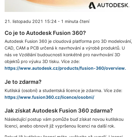
21. listopadu 2021 15:24
-
1 minuta čtení
Co je to Autodesk Fusion 360?
Autodesk Fusion 360 je cloudová platforma pro 3D modelování,
CAD, CAM a PCB určená k navrhování a výrobě produktů. U
nás ve Vzdělání budoucnosti konkétně pro navrhování 3D
objektů pro výuku 3D tisku. Více zde:
https://www.autodesk.cz/products/fusion-360/overview.
Je to zdarma?
Kutilská (osobní) a studentská licence je zdarma. Více zde:
https://www.fusion360.cz/licence/osobni/
Jak získat Autodesk Fusion 360 zdarma?
Následující postup vám pomůže buď získat novou kutilskou
licenci, anebo obnovit již vypršenou licenci na další rok.
Pokud již kutilskou licenci máte, vyčkejte až vyprší. Licenci