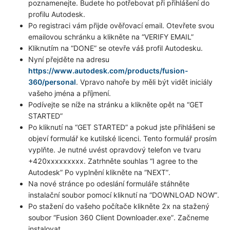
poznamenejte. Budete ho potřebovat při přihlášení do
profilu Autodesk.
Po registraci vám přijde ověřovací email. Otevřete svou
emailovou schránku a klikněte na “VERIFY EMAIL”
Kliknutím na “DONE” se otevře váš profil Autodesku.
Nyní přejděte na adresu
https://www.autodesk.com/products/fusion-
360/personal
. Vpravo nahoře by měli být vidět iniciály
vašeho jména a příjmení.
Podívejte se níže na stránku a klikněte opět na “GET
STARTED”
Po kliknutí na “GET STARTED” a pokud jste přihlášeni se
objeví formulář ke kutilské licenci. Tento formulář prosím
vyplňte. Je nutné uvést opravdový telefon ve tvaru
+420xxxxxxxxx. Zatrhněte souhlas “I agree to the
Autodesk” Po vyplnění klikněte na “NEXT”.
Na nové stránce po odeslání formuláře stáhněte
instalační soubor pomocí kliknutí na “DOWNLOAD NOW”.
Po stažení do vašeho počítače klikněte 2x na stažený
soubor “Fusion 360 Client Downloader.exe”. Začneme
instalovat.