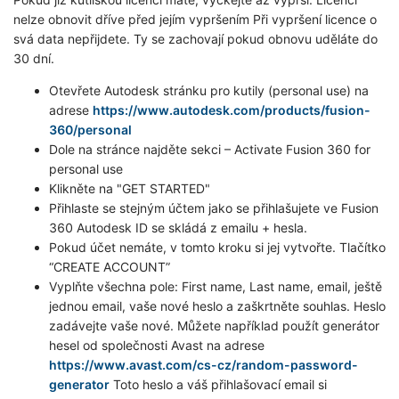
nelze obnovit dříve před jejím vypršením Při vypršení licence o
svá data nepřijdete. Ty se zachovají pokud obnovu uděláte do
30 dní.
Otevřete Autodesk stránku pro kutily (personal use) na
adrese
https://www.autodesk.com/products/fusion-
360/personal
Dole na stránce najděte sekci – Activate Fusion 360 for
personal use
Klikněte na "GET STARTED"
Přihlaste se stejným účtem jako se přihlašujete ve Fusion
360 Autodesk ID se skládá z emailu + hesla.
Pokud účet nemáte, v tomto kroku si jej vytvořte. Tlačítko
“CREATE ACCOUNT”
Vyplňte všechna pole: First name, Last name, email, ještě
jednou email, vaše nové heslo a zaškrtněte souhlas. Heslo
zadávejte vaše nové. Můžete například použít generátor
hesel od společnosti Avast na adrese
https://www.avast.com/cs-cz/random-password-
generator
Toto heslo a váš přihlašovací email si