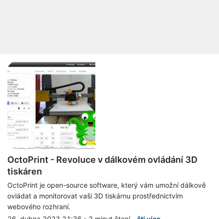
OctoPrint - Revoluce v dálkovém ovládání 3D
tiskáren
OctoPrint je open-source software, který vám umožní dálkově
ovládat a monitorovat vaši 3D tiskárnu prostřednictvím
webového rozhraní.
26. dubna 2023 21:36
-
2 minut čtení
-
čti více