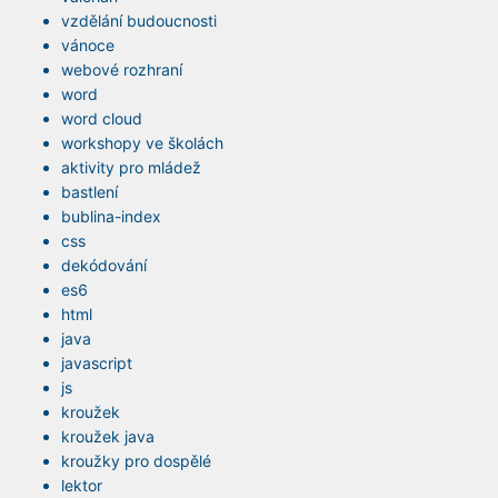
vzdělání budoucnosti
vánoce
webové rozhraní
word
word cloud
workshopy ve školách
aktivity pro mládež
bastlení
bublina-index
css
dekódování
es6
html
java
javascript
js
kroužek
kroužek java
kroužky pro dospělé
lektor