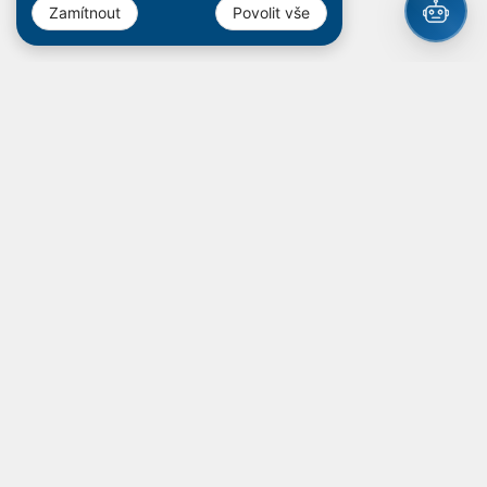
Zamítnout
Povolit vše