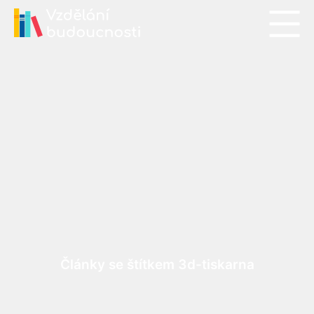
Články se štítkem 3d-tiskarna