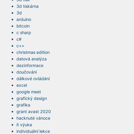
3d tiskárna
3d
arduino
bitcoin
c sharp
c#
c++
christmas edition
datová analýza
dezinformace
doučování
dálkové ovládání
excel
google meet
grafický design
grafika
grant avast 2020
hacknuté vánoce
it výuka
individuální lekce