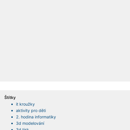
Štítky
it kroužky
aktivity pro děti
2. hodina informatiky
3d modelování
3d tisk