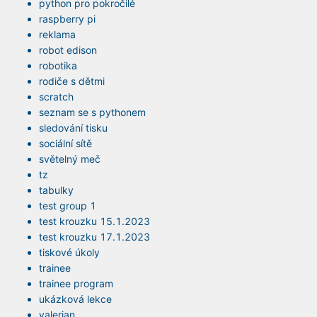
python pro pokročilé
raspberry pi
reklama
robot edison
robotika
rodiče s dětmi
scratch
seznam se s pythonem
sledování tisku
sociální sítě
světelný meč
tz
tabulky
test group 1
test krouzku 15.1.2023
test krouzku 17.1.2023
tiskové úkoly
trainee
trainee program
ukázková lekce
valerian