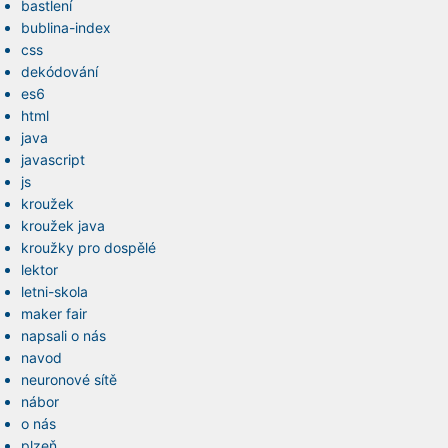
bastlení
bublina-index
css
dekódování
es6
html
java
javascript
js
kroužek
kroužek java
kroužky pro dospělé
lektor
letni-skola
maker fair
napsali o nás
navod
neuronové sítě
nábor
o nás
plzeň