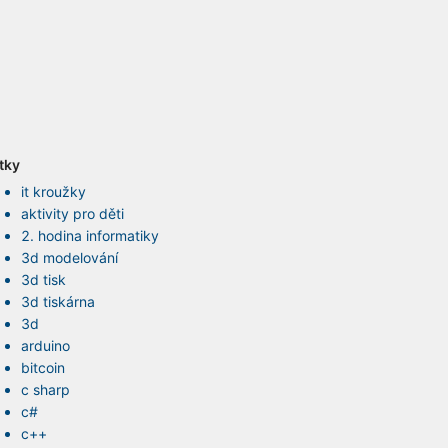
ítky
it kroužky
aktivity pro děti
2. hodina informatiky
3d modelování
3d tisk
3d tiskárna
3d
arduino
bitcoin
c sharp
c#
c++