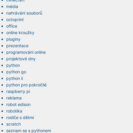
média
nahrávání souborů
octoprint
office
online kroužky
pluginy
prezentace
programování online
projektové dny
python
python go
python ii
python pro pokročilé
raspberry pi
reklama
robot edison
robotika
rodiče s dětmi
scratch
seznam se s pythonem