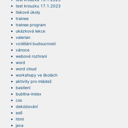
test krouzku 17.1.2023
tiskové úkoly
trainee
trainee program
ukázková lekce
valerian
vzdělání budoucnosti
vánoce
webové rozhraní
word
word cloud
workshopy ve školách
aktivity pro mládež
bastlení
bublina-index
css
dekódování
es6
html
java