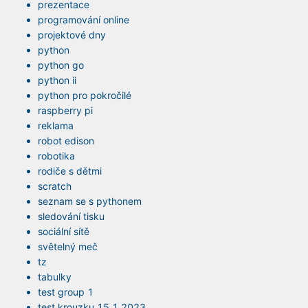
prezentace
programování online
projektové dny
python
python go
python ii
python pro pokročilé
raspberry pi
reklama
robot edison
robotika
rodiče s dětmi
scratch
seznam se s pythonem
sledování tisku
sociální sítě
světelný meč
tz
tabulky
test group 1
test krouzku 15.1.2023