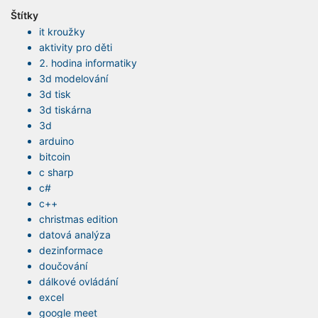
Štítky
it kroužky
aktivity pro děti
2. hodina informatiky
3d modelování
3d tisk
3d tiskárna
3d
arduino
bitcoin
c sharp
c#
c++
christmas edition
datová analýza
dezinformace
doučování
dálkové ovládání
excel
google meet