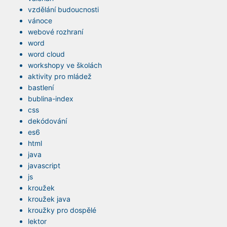
vzdělání budoucnosti
vánoce
webové rozhraní
word
word cloud
workshopy ve školách
aktivity pro mládež
bastlení
bublina-index
css
dekódování
es6
html
java
javascript
js
kroužek
kroužek java
kroužky pro dospělé
lektor