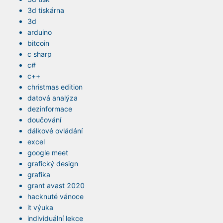
3d tiskárna
3d
arduino
bitcoin
c sharp
c#
c++
christmas edition
datová analýza
dezinformace
doučování
dálkové ovládání
excel
google meet
grafický design
grafika
grant avast 2020
hacknuté vánoce
it výuka
individuální lekce