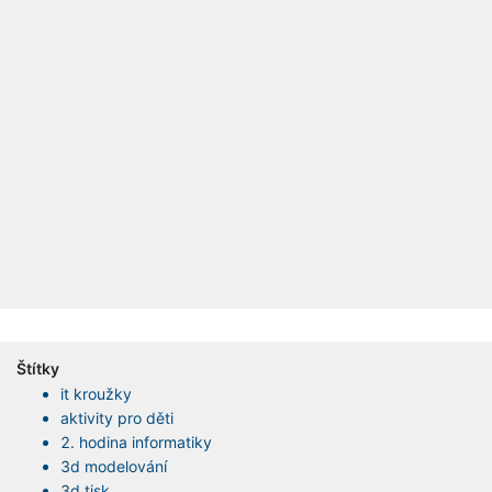
Štítky
it kroužky
aktivity pro děti
2. hodina informatiky
3d modelování
3d tisk