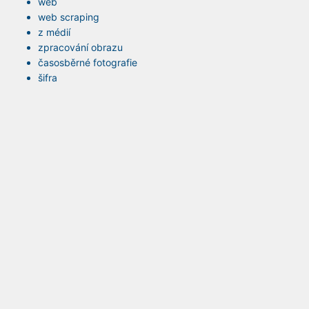
web
web scraping
z médií
zpracování obrazu
časosběrné fotografie
šifra