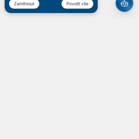
Zamítnout
Povolit vše