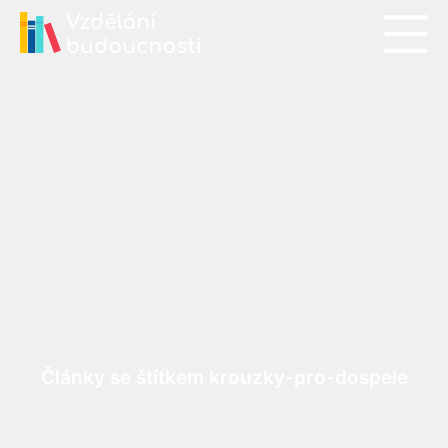
Články se štítkem krouzky-pro-dospele