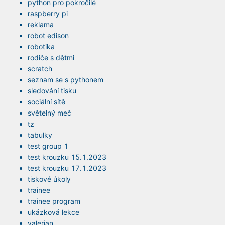
python pro pokročilé
raspberry pi
reklama
robot edison
robotika
rodiče s dětmi
scratch
seznam se s pythonem
sledování tisku
sociální sítě
světelný meč
tz
tabulky
test group 1
test krouzku 15.1.2023
test krouzku 17.1.2023
tiskové úkoly
trainee
trainee program
ukázková lekce
valerian