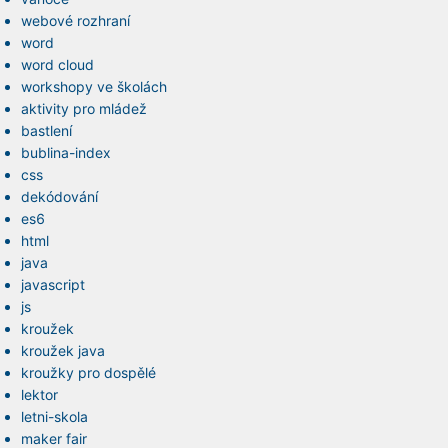
webové rozhraní
word
word cloud
workshopy ve školách
aktivity pro mládež
bastlení
bublina-index
css
dekódování
es6
html
java
javascript
js
kroužek
kroužek java
kroužky pro dospělé
lektor
letni-skola
maker fair