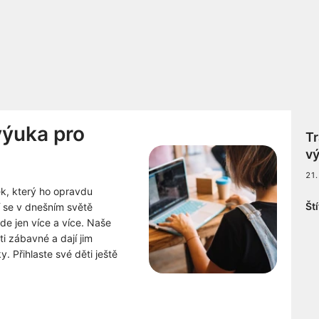
výuka pro
Tr
vý
21.
ek, který ho opravdu
Št
ní se v dnešním světě
de jen více a více. Naše
i zábavné a dají jim
 Přihlaste své děti ještě