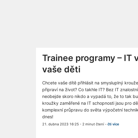
Trainee programy – IT 
vaše děti
Chcete vaše dítě přihlásit na smysluplný krouž
připraví na život? Co takhle IT? Bez IT znalost
neobejde skoro nikdo a vypadá to, že to tak bu
kroužky zaměřené na IT schopnosti jsou pro dět
komplexní průpravu do světa výpočetní techniky.
dnes!
21. dubna 2023 16:25
-
2 minut čtení
-
čti více