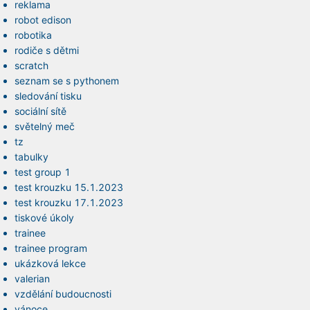
reklama
robot edison
robotika
rodiče s dětmi
scratch
seznam se s pythonem
sledování tisku
sociální sítě
světelný meč
tz
tabulky
test group 1
test krouzku 15.1.2023
test krouzku 17.1.2023
tiskové úkoly
trainee
trainee program
ukázková lekce
valerian
vzdělání budoucnosti
vánoce