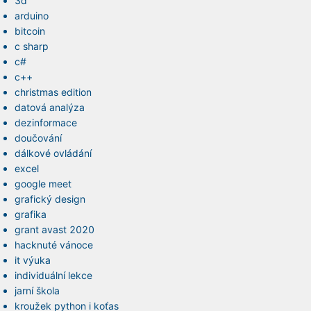
3d
arduino
bitcoin
c sharp
c#
c++
christmas edition
datová analýza
dezinformace
doučování
dálkové ovládání
excel
google meet
grafický design
grafika
grant avast 2020
hacknuté vánoce
it výuka
individuální lekce
jarní škola
kroužek python i koťas