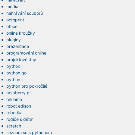
média
nahrávání souborů
octoprint
office
online kroužky
pluginy
prezentace
programování online
projektové dny
python
python go
python ii
python pro pokročilé
raspberry pi
reklama
robot edison
robotika
rodiče s dětmi
scratch
seznam se s pythonem