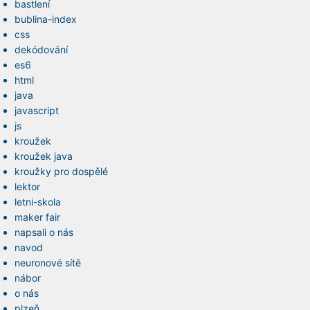
bastlení
bublina-index
css
dekódování
es6
html
java
javascript
js
kroužek
kroužek java
kroužky pro dospělé
lektor
letni-skola
maker fair
napsali o nás
navod
neuronové sítě
nábor
o nás
plzeň