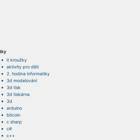
ítky
it kroužky
aktivity pro děti
2. hodina informatiky
3d modelování
3d tisk
3d tiskárna
3d
arduino
bitcoin
c sharp
c#
c++