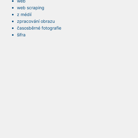
web
web scraping
z médií
zpracování obrazu
časosběrné fotografie
šifra