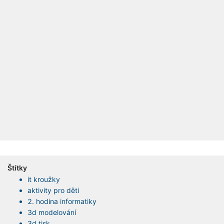
Štítky
it kroužky
aktivity pro děti
2. hodina informatiky
3d modelování
3d tisk