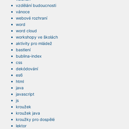
vzdělání budoucnosti
vánoce
webové rozhraní
word
word cloud
workshopy ve školách
aktivity pro mládež
bastlení
bublina-index
css
dekódování
es6
html
java
javascript
js
kroužek
kroužek java
kroužky pro dospělé
lektor