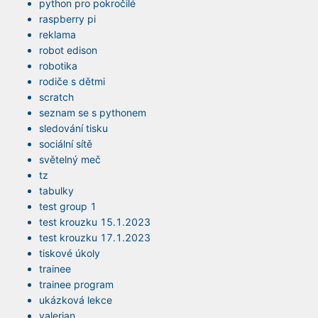
python pro pokročilé
raspberry pi
reklama
robot edison
robotika
rodiče s dětmi
scratch
seznam se s pythonem
sledování tisku
sociální sítě
světelný meč
tz
tabulky
test group 1
test krouzku 15.1.2023
test krouzku 17.1.2023
tiskové úkoly
trainee
trainee program
ukázková lekce
valerian