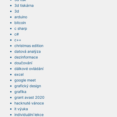
3d tiskárna
3d
arduino
bitcoin
c sharp
c#
c++
christmas edition
datová analýza
dezinformace
doučování
dálkové ovládání
excel
google meet
grafický design
grafika
grant avast 2020
hacknuté vánoce
it výuka
individuální lekce