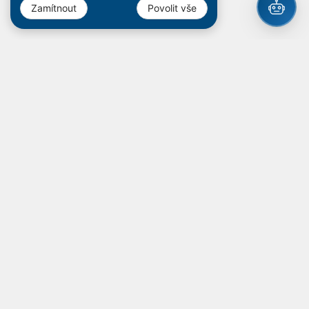
Zamítnout
Povolit vše