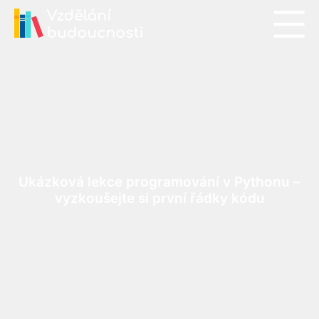
Ukázková lekce programování v Pythonu –
vyzkoušejte si první řádky kódu