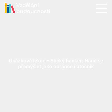
Ukázková lekce – Etický hacker: Nauč se
přemýšlet jako obránce i útočník