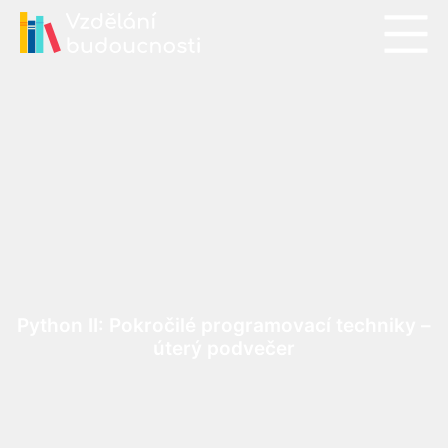
Python II: Pokročilé programovací techniky –
úterý podvečer