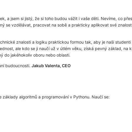
k, a jsem si jistý, že si toho budou vážit i vaše děti. Nevíme, co pře
tný se vzdělávat, pracovat na sobě a prakticky aplikovat své znalosti 
nické znalosti a logiku praktickou formou tak, aby je naši studenti 
nost, ale kdo se ji naučí už v útlém věku, získá pevný základ, na 
lný do jakéhokoliv oboru nebo oblasti.
ání budoucnosti.
Jakub Valenta, CEO
 základy algoritmů a programování v Pythonu. Naučí se: