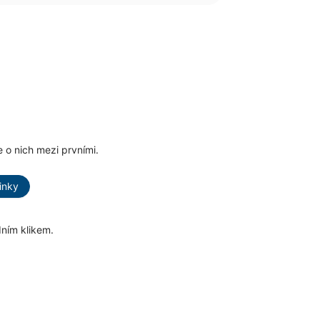
 o nich mezi prvními.
inky
dním klikem.