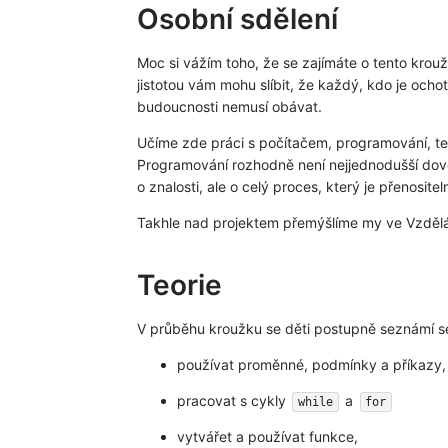
Osobní sdělení
Moc si vážím toho, že se zajímáte o tento krouže
jistotou vám mohu slíbit, že každý, kdo je ocho
budoucnosti nemusí obávat.
Učíme zde práci s počítačem, programování, tech
Programování rozhodně není nejjednodušší doved
o znalosti, ale o celý proces, který je přenosite
Takhle nad projektem přemýšlíme my ve Vzděl
Teorie
V průběhu kroužku se děti postupně seznámí se
používat proměnné, podmínky a příkazy,
pracovat s cykly
a
while
for
vytvářet a používat funkce,