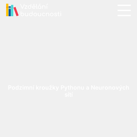
Podzimní kroužky Pythonu a Neuronových
sítí