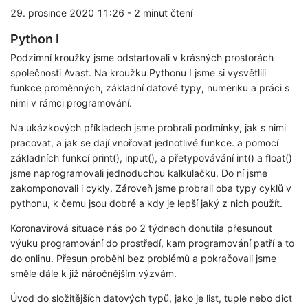
29. prosince 2020 11:26
-
2 minut čtení
Python I
Podzimní kroužky jsme odstartovali v krásných prostorách
společnosti Avast. Na kroužku Pythonu I jsme si vysvětlili
funkce proměnných, základní datové typy, numeriku a práci s
nimi v rámci programování.
Na ukázkových příkladech jsme probrali podmínky, jak s nimi
pracovat, a jak se dají vnořovat jednotlivé funkce. a pomocí
základních funkcí print(), input(), a přetypovávání int() a float()
jsme naprogramovali jednoduchou kalkulačku. Do ní jsme
zakomponovali i cykly. Zároveň jsme probrali oba typy cyklů v
pythonu, k čemu jsou dobré a kdy je lepší jaký z nich použít.
Koronavirová situace nás po 2 týdnech donutila přesunout
výuku programování do prostředí, kam programování patří a to
do onlinu. Přesun proběhl bez problémů a pokračovali jsme
směle dále k již náročnějším výzvám.
Úvod do složitějších datových typů, jako je list, tuple nebo dict