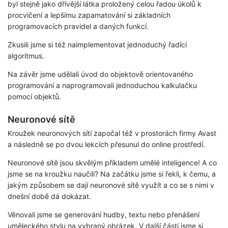
byl stejně jako dřívější látka proložený celou řadou úkolů k
procvičení a lepšímu zapamatování si základních
programovacích pravidel a daných funkcí.
Zkusili jsme si též naimplementovat jednoduchý řadící
algoritmus.
Na závěr jsme udělali úvod do objektově orientovaného
programování a naprogramovali jednoduchou kalkulačku
pomocí objektů.
Neuronové sítě
Kroužek neuronových sítí započal též v prostorách firmy Avast
a následně se po dvou lekcích přesunul do online prostředí.
Neuronové sítě jsou skvělým příkladem umělé inteligence! A co
jsme se na kroužku naučili? Na začátku jsme si řekli, k čemu, a
jakým způsobem se dají neuronové sítě využít a co se s nimi v
dnešní době dá dokázat.
Věnovali jsme se generování hudby, textu nebo přenášení
uměleckého stylu na vybraný obrázek. V další části jsme si