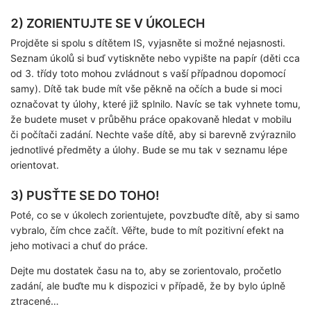
2) ZORIENTUJTE SE V ÚKOLECH
Projděte si spolu s dítětem IS, vyjasněte si možné nejasnosti.
Seznam úkolů si buď vytiskněte nebo vypište na papír (děti cca
od 3. třídy toto mohou zvládnout s vaší případnou dopomocí
samy). Dítě tak bude mít vše pěkně na očích a bude si moci
označovat ty úlohy, které již splnilo. Navíc se tak vyhnete tomu,
že budete muset v průběhu práce opakovaně hledat v mobilu
či počítači zadání. Nechte vaše dítě, aby si barevně zvýraznilo
jednotlivé předměty a úlohy. Bude se mu tak v seznamu lépe
orientovat.
3) PUSŤTE SE DO TOHO!
Poté, co se v úkolech zorientujete, povzbuďte dítě, aby si samo
vybralo, čím chce začít. Věřte, bude to mít pozitivní efekt na
jeho motivaci a chuť do práce.
Dejte mu dostatek času na to, aby se zorientovalo, pročetlo
zadání, ale buďte mu k dispozici v případě, že by bylo úplně
ztracené…