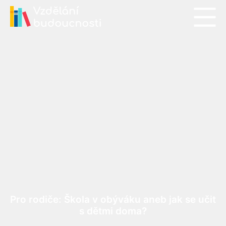
Pro rodiče: Škola v obýváku aneb jak se učit
s dětmi doma?