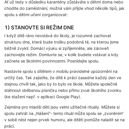
Ať už tedy v důsledku karantény zůstáváte s dětmi doma nebo
chodíte do zaměstnání, možná vám přijde vhod několik tipů, jak
spolu s dětmi učení zorganizovat:
1) STANOVTE SI REŽIM DNE
I když dítě ráno nevstává do školy, je rozumné zachovat
strukturu dne, která bude trošku podobná té, na kterou jsme
běžně zvyklí. Domácí výuku si zpříjemněte, ale zároveň
zachovejte režim. Domluvte se, v kolik budete vstávat a kdy
začnete se školními povinnostmi. Posnídejte spolu.
Nastavte spolu s dítětem v mobilu pravidelné upozornění na
určitý čas. Tak zajistíte, že dítě k práci zasedne každý den ve
stejnou chvíli tak, jako by to bylo ve škole. Můžete společně
stáhnout oblíbenou písničku nebo přímo zvuk školního zvonku
(ke stažení např. v aplikaci Google Play).
Zejména pro mladší děti jsou velmi užitečné rituály. Můžete si
spolu zahrát na „hlášení“- tento rituál může spolu se „zvoněním“
v sobě nést nejen prvek humoru, ale dítěti pomůže naladit se na
práci.