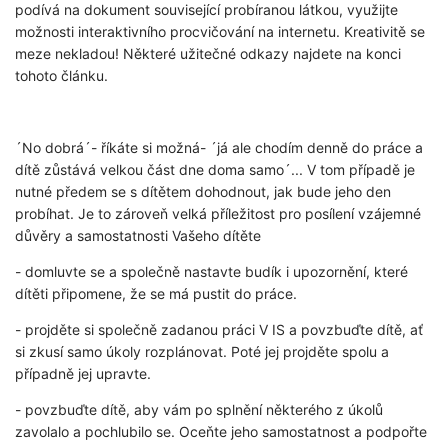
podívá na dokument související probíranou látkou, využijte
možnosti interaktivního procvičování na internetu. Kreativitě se
meze nekladou! Některé užitečné odkazy najdete na konci
tohoto článku.
´No dobrá´- říkáte si možná- ´já ale chodím denně do práce a
dítě zůstává velkou část dne doma samo´... V tom případě je
nutné předem se s dítětem dohodnout, jak bude jeho den
probíhat. Je to zároveň velká příležitost pro posílení vzájemné
důvěry a samostatnosti Vašeho dítěte
- domluvte se a společně nastavte budík i upozornění, které
dítěti připomene, že se má pustit do práce.
- projděte si společně zadanou práci V IS a povzbuďte dítě, ať
si zkusí samo úkoly rozplánovat. Poté jej projděte spolu a
případně jej upravte.
- povzbuďte dítě, aby vám po splnění některého z úkolů
zavolalo a pochlubilo se. Oceňte jeho samostatnost a podpořte