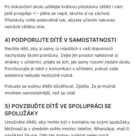
Po dokončení úkolu udělejte krátkou přestávku (dítěti i vám
jistě prospěje:-) – jděte se napít, skočte si na záchod.
Přestávky volte adekvátně tak, abyste učením nakonec
netrávili většinu dne.
4) PODPORUJTE DÍTĚ V SAMOSTATNOSTI
Nechte děti, aby si samy (u mladších s vaší dopomocí)
nachystaly školní pomůcky. Dejte jim prostor nalistovat si
stránky v učebnici, ptejte se jich, jak samy rozumí zadání úkolu.
Povzbuzujte je také v komunikaci s učitelem, pokud vaše
asistence nebude nezbytně nutná.
Pokuste se svému dítěti důvěřovat. Zjistíte, že je možná
mnohem samostatnější, než se zdá!
5) POVZBUĎTE DÍTĚ VE SPOLUPRÁCI SE
SPOLUŽÁKY
Umožněte dítěti, aby mohlo být v kontaktu se svými spolužáky.
Možností je v dnešním světe mnoho: telefon, WharsApp, mail či
například Skype. Děti tak mohou zvládat nejen pocit