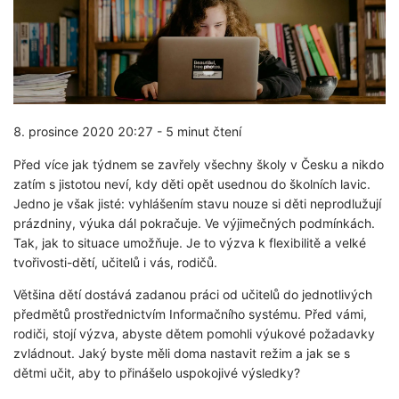
8. prosince 2020 20:27
-
5 minut čtení
Před více jak týdnem se zavřely všechny školy v Česku a nikdo
zatím s jistotou neví, kdy děti opět usednou do školních lavic.
Jedno je však jisté: vyhlášením stavu nouze si děti neprodlužují
prázdniny, výuka dál pokračuje. Ve výjimečných podmínkách.
Tak, jak to situace umožňuje. Je to výzva k flexibilitě a velké
tvořivosti-dětí, učitelů i vás, rodičů.
Většina dětí dostává zadanou práci od učitelů do jednotlivých
předmětů prostřednictvím Informačního systému. Před vámi,
rodiči, stojí výzva, abyste dětem pomohli výukové požadavky
zvládnout. Jaký byste měli doma nastavit režim a jak se s
dětmi učit, aby to přinášelo uspokojivé výsledky?