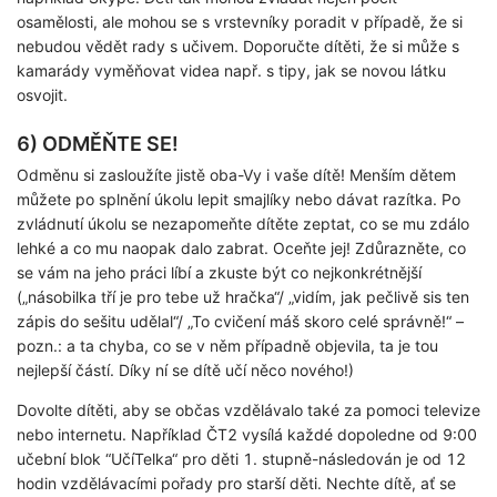
osamělosti, ale mohou se s vrstevníky poradit v případě, že si
nebudou vědět rady s učivem. Doporučte dítěti, že si může s
kamarády vyměňovat videa např. s tipy, jak se novou látku
osvojit.
6) ODMĚŇTE SE!
Odměnu si zasloužíte jistě oba-Vy i vaše dítě! Menším dětem
můžete po splnění úkolu lepit smajlíky nebo dávat razítka. Po
zvládnutí úkolu se nezapomeňte dítěte zeptat, co se mu zdálo
lehké a co mu naopak dalo zabrat. Oceňte jej! Zdůrazněte, co
se vám na jeho práci líbí a zkuste být co nejkonkrétnější
(„násobilka tří je pro tebe už hračka“/ „vidím, jak pečlivě sis ten
zápis do sešitu udělal“/ „To cvičení máš skoro celé správně!“ –
pozn.: a ta chyba, co se v něm případně objevila, ta je tou
nejlepší částí. Díky ní se dítě učí něco nového!)
Dovolte dítěti, aby se občas vzdělávalo také za pomoci televize
nebo internetu. Například ČT2 vysílá každé dopoledne od 9:00
učební blok “UčíTelka“ pro děti 1. stupně-následován je od 12
hodin vzdělávacími pořady pro starší děti. Nechte dítě, ať se