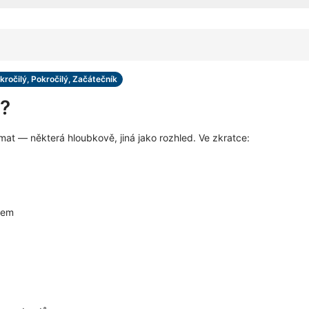
kročilý, Pokročilý, Začátečník
š?
t — některá hloubkově, jiná jako rozhled. Ve zkratce:
gem