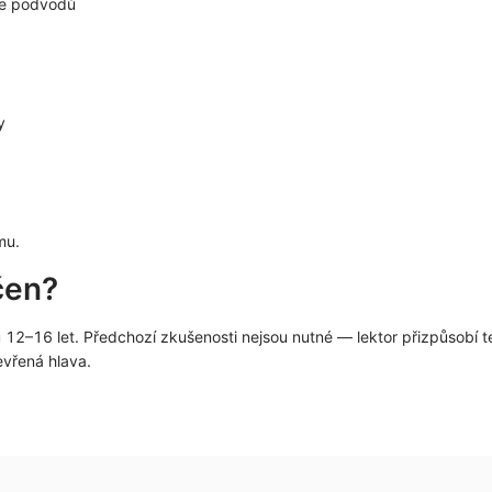
ne podvodů
y
mu.
čen?
u 12–16 let. Předchozí zkušenosti nejsou nutné — lektor přizpůsobí
evřená hlava.