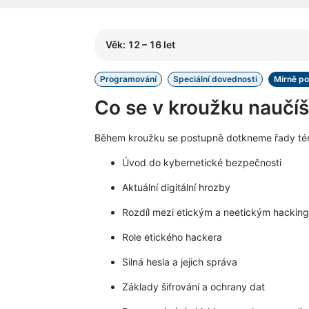
Věk: 12 – 16 let
Programování
Speciální dovednosti
Mírně po
Co se v kroužku naučí
Během kroužku se postupně dotkneme řady téma
Úvod do kybernetické bezpečnosti
Aktuální digitální hrozby
Rozdíl mezi etickým a neetickým hackin
Role etického hackera
Silná hesla a jejich správa
Základy šifrování a ochrany dat