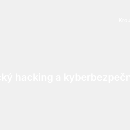
Krou
Prog
cký hacking a kyberbezpeč