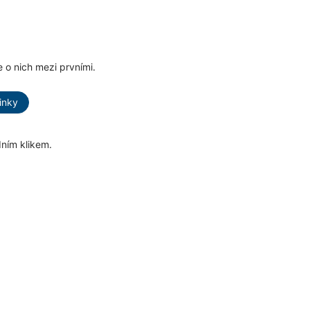
 o nich mezi prvními.
inky
dním klikem.