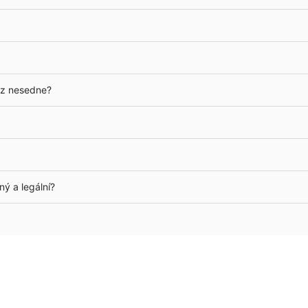
rz nesedne?
ý a legální?